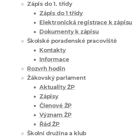
Zápis do 1. třídy
Zápis do 1 třídy
Elektronická registrace k zápisu
Dokumenty k zápisu
Školské poradenské pracoviště
Kontakty
Informace
Rozvrh hodin
Žákovský parlament
Aktuality ŽP
Zápisy
Členové ŽP
Význam ŽP
Řád ŽP
Školní družina a klub