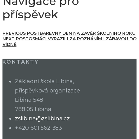
Navigace pro
příspěvek
PREVIOUS POST
BAREVNÝ DEN NA ZÁVĚR ŠKOLNÍHO ROKU
NEXT POST
OSMÁCI VYRAZILI ZA POZNÁNÍM I ZÁBAVOU DO
VÍDNĚ
KONTAKTY
Základní škola Libina,
příspěvková organizace
Libina 548
788 05 Libina
zslibina@zslibina.cz
+420 601 562 383