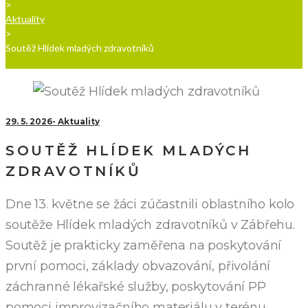
>
Aktuality
>
Soutěž Hlídek mladých zdravotníků
29. 5. 2026
Aktuality
SOUTĚŽ HLÍDEK MLADÝCH
ZDRAVOTNÍKŮ
Dne 13. květne se žáci zúčastnili oblastního kolo
soutěže Hlídek mladých zdravotníků v Zábřehu.
Soutěž je prakticky zaměřena na poskytování
první pomoci, základy obvazování, přivolání
záchranné lékařské služby, poskytování PP
pomoci improvizačního materiálu v terénu,