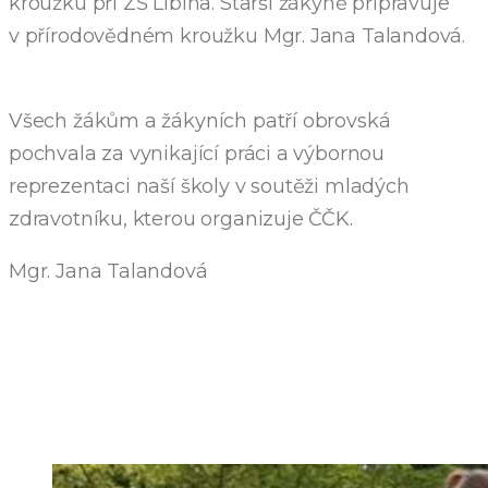
kroužku při ZŠ Libina. Starší žákyně připravuje
v přírodovědném kroužku Mgr. Jana Talandová.
Všech žákům a žákyních patří obrovská
pochvala za vynikající práci a výbornou
reprezentaci naší školy v soutěži mladých
zdravotníku, kterou organizuje ČČK.
Mgr. Jana Talandová