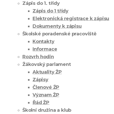
Zápis do 1. třídy
Zápis do 1 třídy
Elektronická registrace k zápisu
Dokumenty k zápisu
Školské poradenské pracoviště
Kontakty
Informace
Rozvrh hodin
Žákovský parlament
Aktuality ŽP
Zápisy
Členové ŽP
Význam ŽP
Řád ŽP
Školní družina a klub