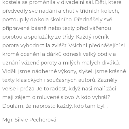
kostela se proměnila v divadelní sál. Děti, které
předvedly své nadání a chuť v třídních kolech,
postoupily do kola školního. Přednášely své
připravené básně nebo texty před váženou
porotou a spolužáky ze třídy. Každý ročník
porota vyhodnotila zvlášť. Všichni přednášející si
kromě ocenění a dárků odnesli velký obdiv a
uznání vážené poroty a milých malých diváků.
Viděli jsme nádherné výkony, slyšeli jsme krásné
texty klasických i současných autorů. Zazněly
verše i próza. Je to radost, když naši malí žáci
mají zájem o mluvené slovo. A kdo vyhrál?
Doufám, že naprosto každý, kdo tam byl…
Mgr. Silvie Pecherová