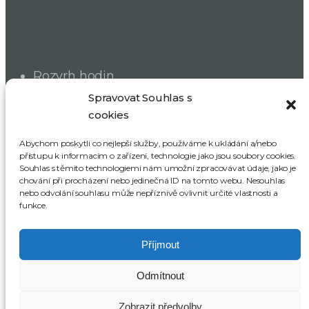
Rozvrh hodin
Dokumenty školy
Spravovat Souhlas s
cookies
Školská rada
SRPDŠ
Abychom poskytli co nejlepší služby, používáme k ukládání a/nebo
přístupu k informacím o zařízení, technologie jako jsou soubory cookies.
Souhlas s těmito technologiemi nám umožní zpracovávat údaje, jako je
ODBĚR NOVINEK
chování při procházení nebo jedinečná ID na tomto webu. Nesouhlas
nebo odvolání souhlasu může nepříznivě ovlivnit určité vlastnosti a
funkce.
Příjmout
Odmítnout
Celkem návštěv:
502 224
Zobrazit předvolby