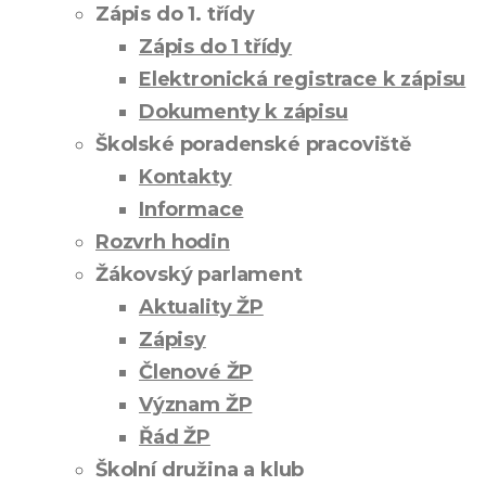
Zápis do 1. třídy
Zápis do 1 třídy
Elektronická registrace k zápisu
Dokumenty k zápisu
Školské poradenské pracoviště
Kontakty
Informace
Rozvrh hodin
Žákovský parlament
Aktuality ŽP
Zápisy
Členové ŽP
Význam ŽP
Řád ŽP
Školní družina a klub