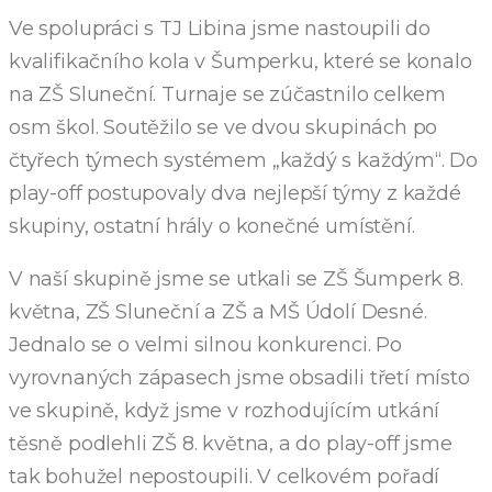
Ve spolupráci s TJ Libina jsme nastoupili do
kvalifikačního kola v Šumperku, které se konalo
na ZŠ Sluneční. Turnaje se zúčastnilo celkem
osm škol. Soutěžilo se ve dvou skupinách po
čtyřech týmech systémem „každý s každým“. Do
play-off postupovaly dva nejlepší týmy z každé
skupiny, ostatní hrály o konečné umístění.
V naší skupině jsme se utkali se ZŠ Šumperk 8.
května, ZŠ Sluneční a ZŠ a MŠ Údolí Desné.
Jednalo se o velmi silnou konkurenci. Po
vyrovnaných zápasech jsme obsadili třetí místo
ve skupině, když jsme v rozhodujícím utkání
těsně podlehli ZŠ 8. května, a do play-off jsme
tak bohužel nepostoupili. V celkovém pořadí