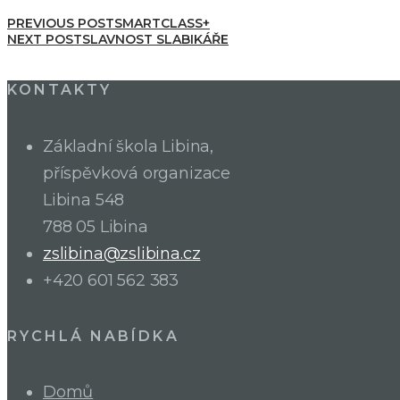
PREVIOUS POST
SMARTCLASS+
NEXT POST
SLAVNOST SLABIKÁŘE
KONTAKTY
Základní škola Libina,
příspěvková organizace
Libina 548
788 05 Libina
zslibina@zslibina.cz
+420 601 562 383
RYCHLÁ NABÍDKA
Domů