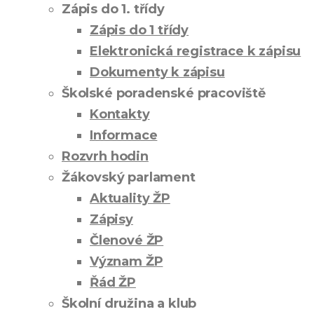
Zápis do 1. třídy
Zápis do 1 třídy
Elektronická registrace k zápisu
Dokumenty k zápisu
Školské poradenské pracoviště
Kontakty
Informace
Rozvrh hodin
Žákovský parlament
Aktuality ŽP
Zápisy
Členové ŽP
Význam ŽP
Řád ŽP
Školní družina a klub