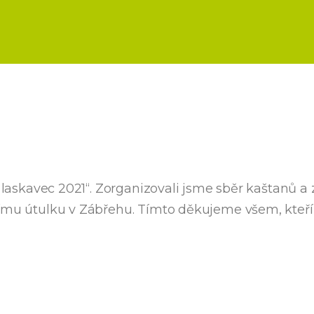
 laskavec 2021“. Zorganizovali jsme sběr kaštanů a z
símu útulku v Zábřehu. Tímto děkujeme všem, kteří