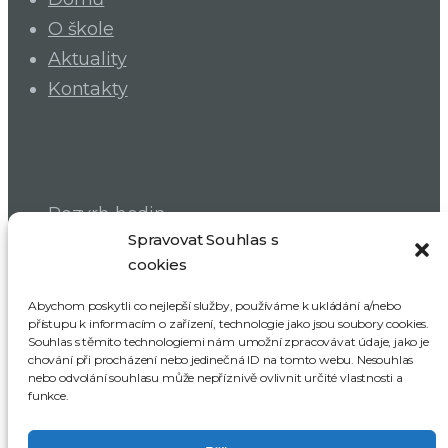
O škole
Aktuality
Kontakty
Rozvrh hodin
Spravovat Souhlas s
Dokumenty školy
cookies
Školská rada
SRPDŠ
Abychom poskytli co nejlepší služby, používáme k ukládání a/nebo
přístupu k informacím o zařízení, technologie jako jsou soubory cookies.
Souhlas s těmito technologiemi nám umožní zpracovávat údaje, jako je
chování při procházení nebo jedinečná ID na tomto webu. Nesouhlas
ODBĚR NOVINEK
nebo odvolání souhlasu může nepříznivě ovlivnit určité vlastnosti a
funkce.