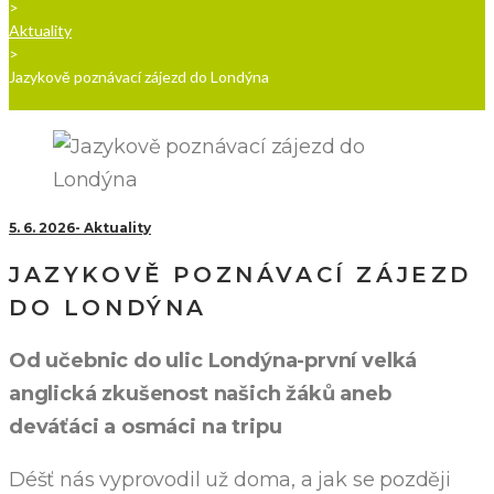
>
Aktuality
>
Jazykově poznávací zájezd do Londýna
5. 6. 2026
Aktuality
JAZYKOVĚ POZNÁVACÍ ZÁJEZD
DO LONDÝNA
Od učebnic do ulic Londýna-první velká
anglická zkušenost našich žáků aneb
deváťáci a osmáci na tripu
Déšť nás vyprovodil už doma, a jak se později