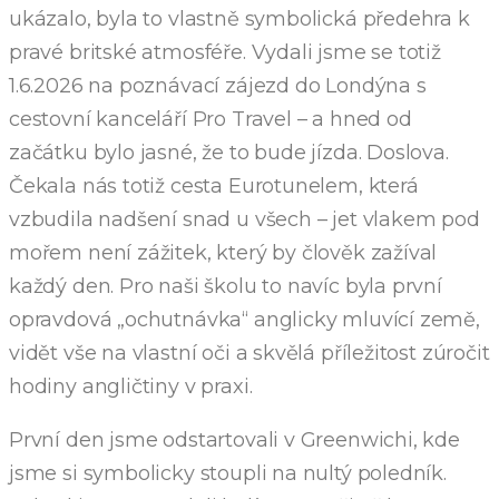
ukázalo, byla to vlastně symbolická předehra k
pravé britské atmosféře. Vydali jsme se totiž
1.6.2026 na poznávací zájezd do Londýna s
cestovní kanceláří Pro Travel – a hned od
začátku bylo jasné, že to bude jízda. Doslova.
Čekala nás totiž cesta Eurotunelem, která
vzbudila nadšení snad u všech – jet vlakem pod
mořem není zážitek, který by člověk zažíval
každý den. Pro naši školu to navíc byla první
opravdová „ochutnávka“ anglicky mluvící země,
vidět vše na vlastní oči a skvělá příležitost zúročit
hodiny angličtiny v praxi.
První den jsme odstartovali v Greenwichi, kde
jsme si symbolicky stoupli na nultý poledník.