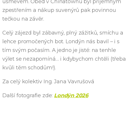
úsměvem. Oběd v Chinatownu byl příjemným
zpestřením a nákup suvenýrů pak povinnou
tečkou na závěr.
Celý zájezd byl zábavný, plný zážitků, smíchu a
lehce promočených bot. Londýn nás bavil – i s
tím svým počasím. A jedno je jisté: na tenhle
výlet se nezapomíná… i kdybychom chtěli (třeba
kvůli těm schodům!).
Za celý kolektiv Ing. Jana Vavrušová
Další fotografie zde:
Londýn 2026