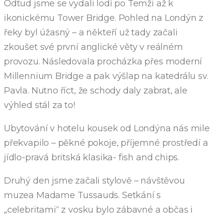
Odtud jsme se vydali lodí po Temži až k
ikonickému Tower Bridge. Pohled na Londýn z
řeky byl úžasný – a někteří už tady začali
zkoušet své první anglické věty v reálném
provozu. Následovala procházka přes moderní
Millennium Bridge a pak výšlap na katedrálu sv.
Pavla. Nutno říct, že schody daly zabrat, ale
výhled stál za to!
Ubytování v hotelu kousek od Londýna nás mile
překvapilo – pěkné pokoje, příjemné prostředí a
jídlo-pravá britská klasika- fish and chips.
Druhý den jsme začali stylově – návštěvou
muzea Madame Tussauds. Setkání s
„celebritami“ z vosku bylo zábavné a občas i