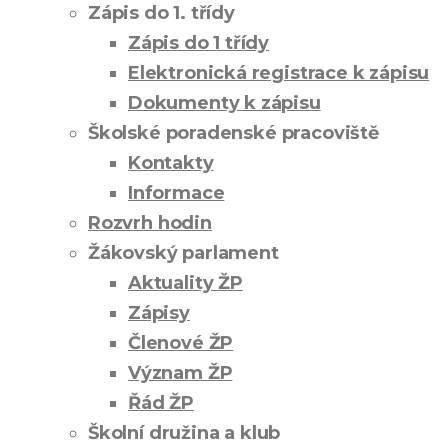
Zápis do 1. třídy
Zápis do 1 třídy
Elektronická registrace k zápisu
Dokumenty k zápisu
Školské poradenské pracoviště
Kontakty
Informace
Rozvrh hodin
Žákovský parlament
Aktuality ŽP
Zápisy
Členové ŽP
Význam ŽP
Řád ŽP
Školní družina a klub