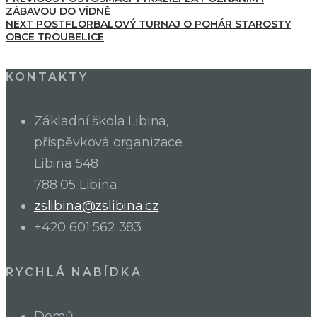
ZÁBAVOU DO VÍDNĚ
NEXT POST
FLORBALOVÝ TURNAJ O POHÁR STAROSTY
OBCE TROUBELICE
KONTAKTY
Základní škola Libina,
příspěvková organizace
Libina 548
788 05 Libina
zslibina@zslibina.cz
+420 601 562 383
RYCHLÁ NABÍDKA
Domů