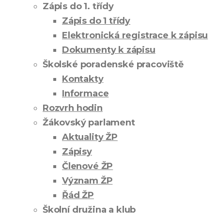
Zápis do 1. třídy
Zápis do 1 třídy
Elektronická registrace k zápisu
Dokumenty k zápisu
Školské poradenské pracoviště
Kontakty
Informace
Rozvrh hodin
Žákovský parlament
Aktuality ŽP
Zápisy
Členové ŽP
Význam ŽP
Řád ŽP
Školní družina a klub