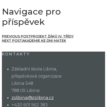
Navigace pro
příspěvek
PREVIOUS POST
PROJEKT ŽÁKŮ IV. TŘÍDY
NEXT POST
AKADEMIE KE DNI MATEK
KONTAKTY
Základní škola Libina,
příspěvková organizace
Libina 548
788 05 Libina
zslibina@zslibina.cz
+420 601 562 383