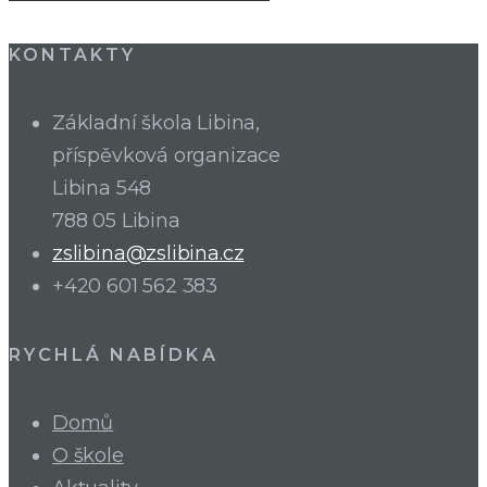
KONTAKTY
Základní škola Libina,
příspěvková organizace
Libina 548
788 05 Libina
zslibina@zslibina.cz
+420 601 562 383
RYCHLÁ NABÍDKA
Domů
O škole