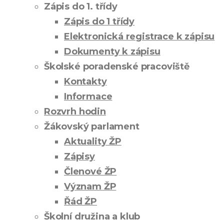
Zápis do 1. třídy
Zápis do 1 třídy
Elektronická registrace k zápisu
Dokumenty k zápisu
Školské poradenské pracoviště
Kontakty
Informace
Rozvrh hodin
Žákovský parlament
Aktuality ŽP
Zápisy
Členové ŽP
Význam ŽP
Řád ŽP
Školní družina a klub