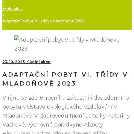
>
Školní akce
>
Adaptační pobyt VI. třídy v Mladoňově 2023
23. 10. 2023
Školní akce
ADAPTAČNÍ POBYT VI. TŘÍDY V
MLADOŇOVĚ 2023
V říjnu se žáci 6. ročníku zúčastnili dvoudenního
pobytu v Ústavu ekologického vzdělávání v
Mladoňově. V doprovodu třídní učitelky Kateřiny
Vackové, výchovné poradkyně Alžběty
Hlouškové a asistentky pedagoga Kláry