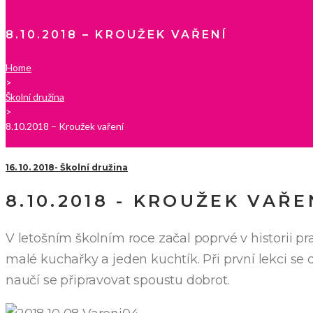
8.10.2018 – KROUŽEK VAŘENÍ
Home
>
Školní družina
>
8.10.2018 – Kroužek vaření
16. 10. 2018
Školní družina
8.10.2018 - KROUŽEK VAŘE
V letošním školním roce začal poprvé v historii p
malé kuchařky a jeden kuchtík. Při první lekci se
naučí se připravovat spoustu dobrot.