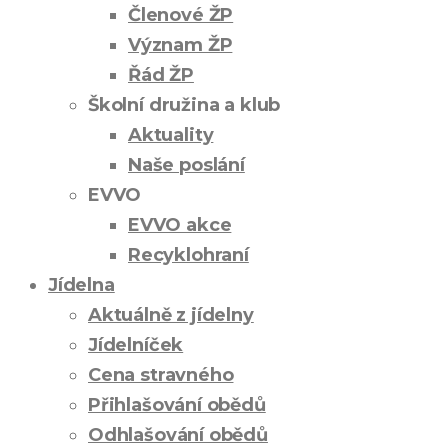
Členové ŽP
Význam ŽP
Řád ŽP
Školní družina a klub
Aktuality
Naše poslání
EVVO
EVVO akce
Recyklohraní
Jídelna
Aktuálně z jídelny
Jídelníček
Cena stravného
Přihlašování obědů
Odhlašování obědů