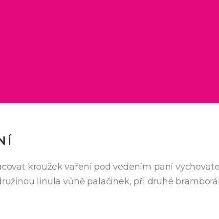
NÍ
racovat kroužek vaření pod vedením paní vychovatel
 družinou linula vůně palačinek, při druhé brambor