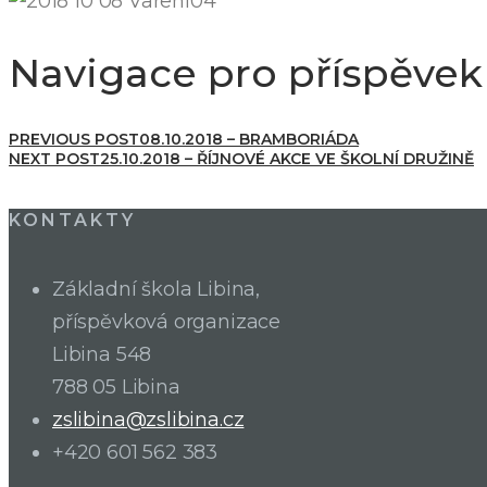
Navigace pro příspěvek
PREVIOUS POST
08.10.2018 – BRAMBORIÁDA
NEXT POST
25.10.2018 – ŘÍJNOVÉ AKCE VE ŠKOLNÍ DRUŽINĚ
KONTAKTY
Základní škola Libina,
příspěvková organizace
Libina 548
788 05 Libina
zslibina@zslibina.cz
+420 601 562 383