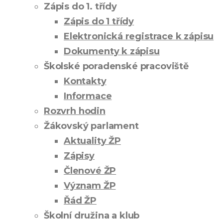
Zápis do 1. třídy
Zápis do 1 třídy
Elektronická registrace k zápisu
Dokumenty k zápisu
Školské poradenské pracoviště
Kontakty
Informace
Rozvrh hodin
Žákovský parlament
Aktuality ŽP
Zápisy
Členové ŽP
Význam ŽP
Řád ŽP
Školní družina a klub