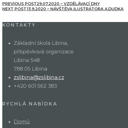
PREVIOUS POST
29.07.2020 – VZDĚLÁVACÍ DNY
NEXT POST
13.9.2020 – NÁVŠTĚVA ILUSTRÁTORA A.DUDKA
KONTAKTY
Základní škola Libina,
příspěvková organizace
Libina 548
788 05 Libina
zslibina@zslibina.cz
+420 601 562 383
RYCHLÁ NABÍDKA
Domů