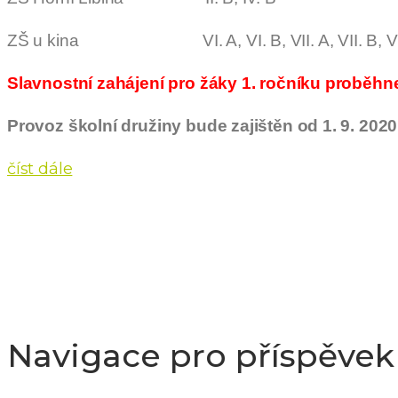
ZŠ u kina VI. A, VI. B, VII. A, VII. B, VIII. A,
Slavnostní zahájení pro žáky 1. ročníku proběhne
Provoz školní družiny bude zajištěn od 1. 9. 202
číst dále
Navigace pro příspěvek