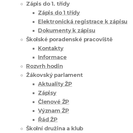
Zápis do 1. třídy
Zápis do 1 třídy
Elektronická registrace k zápisu
Dokumenty k zápisu
Školské poradenské pracoviště
Kontakty
Informace
Rozvrh hodin
Žákovský parlament
Aktuality ŽP
Zápisy
Členové ŽP
Význam ŽP
Řád ŽP
Školní družina a klub