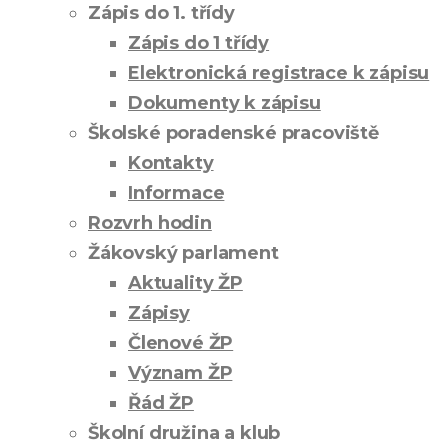
Zápis do 1. třídy
Zápis do 1 třídy
Elektronická registrace k zápisu
Dokumenty k zápisu
Školské poradenské pracoviště
Kontakty
Informace
Rozvrh hodin
Žákovský parlament
Aktuality ŽP
Zápisy
Členové ŽP
Význam ŽP
Řád ŽP
Školní družina a klub