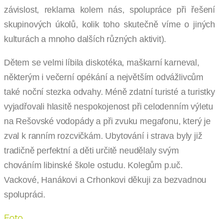
závislost, reklama kolem nás, spolupráce při řešení
skupinových úkolů, kolik toho skutečně víme o jiných
kulturách a mnoho dalších různých aktivit).
Dětem se velmi líbila diskotéka, maškarní karneval,
některým i večerní opékání a největším odvážlivcům
také noční stezka odvahy. Méně zdatní turisté a turistky
vyjadřovali hlasitě nespokojenost při celodenním výletu
na Rešovské vodopády a při zvuku megafonu, který je
zval k ranním rozcvičkám. Ubytování i strava byly již
tradičně perfektní a děti určitě neudělaly svým
chováním libinské škole ostudu. Kolegům p.uč.
Vackové, Hanákovi a Crhonkovi děkuji za bezvadnou
spolupráci.
Foto