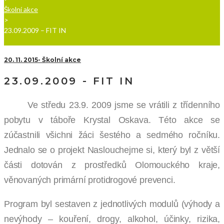
Školní akce
>
23.09.2009 – FIT IN
20. 11. 2015
Školní akce
23.09.2009 - FIT IN
Ve středu 23.9. 2009 jsme se vrátili z třídenního
pobytu v táboře Krystal Oskava. Této akce se
zúčastnili všichni žáci šestého a sedmého ročníku.
Jednalo se o projekt Naslouchejme si, který byl z větší
části dotován z prostředků Olomouckého kraje,
věnovaných primární protidrogové prevenci.
Program byl sestaven z jednotlivých modulů (výhody a
nevýhody – kouření, drogy, alkohol, účinky, rizika,