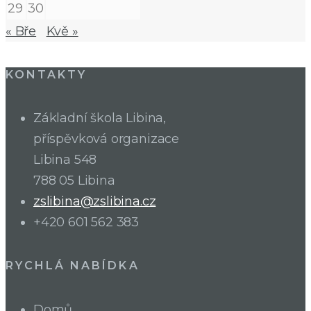
29
30
« Bře
Kvě »
KONTAKTY
Základní škola Libina,
příspěvková organizace
Libina 548
788 05 Libina
zslibina@zslibina.cz
+420 601 562 383
RYCHLÁ NABÍDKA
Domů