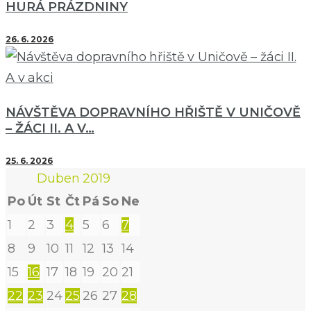
HURÁ PRÁZDNINY
26. 6. 2026
NÁVŠTĚVA DOPRAVNÍHO HŘIŠTĚ V UNIČOVĚ
– ŽÁCI II. A V…
25. 6. 2026
Duben 2019
Po
Út
St
Čt
Pá
So
Ne
1
2
3
4
5
6
7
8
9
10
11
12
13
14
15
16
17
18
19
20
21
22
23
24
25
26
27
28