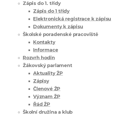
Zápis do 1. třídy
Zápis do 1 třídy
Elektronická registrace k zápisu
Dokumenty k zápisu
Školské poradenské pracoviště
Kontakty
Informace
Rozvrh hodin
Žákovský parlament
Aktuality ŽP
Zápisy
Členové ŽP
Význam ŽP
Řád ŽP
Školní družina a klub