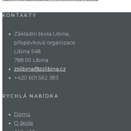
KONTAKTY
Základní škola Libina,
příspěvková organizace
Libina 548
788 05 Libina
zslibina@zslibina.cz
+420 601 562 383
RYCHLÁ NABÍDKA
Domů
O škole