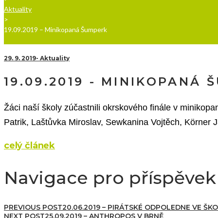
Aktuality
>
19.09.2019 – Minikopaná Šumperk
29. 9. 2019
Aktuality
19.09.2019 - MINIKOPANÁ
Ž
áci naší školy zúčastnili okrskového finále v minikop
Patrik, Laštůvka Miroslav, Sewkanina Vojtěch, Körner J
celý článek
Navigace pro příspěvek
PREVIOUS POST
20.06.2019 – PIRÁTSKÉ ODPOLEDNE VE ŠK
NEXT POST
25.09.2019 – ANTHROPOS V BRNĚ