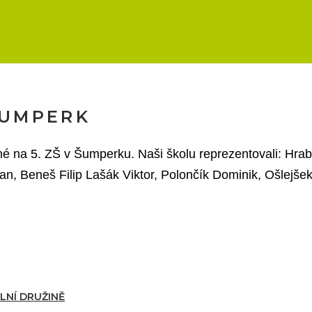
 ŠUMPERK
ané na 5. ZŠ v Šumperku. Naši školu reprezentovali: Hra
an, Beneš Filip Lašák Viktor, Polončík Dominik, Ošlejšek
OLNÍ DRUŽINĚ