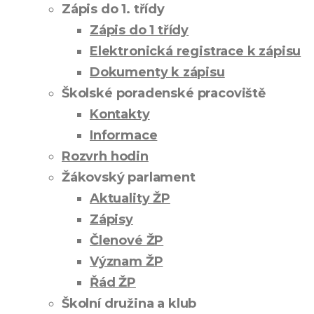
Zápis do 1. třídy
Zápis do 1 třídy
Elektronická registrace k zápisu
Dokumenty k zápisu
Školské poradenské pracoviště
Kontakty
Informace
Rozvrh hodin
Žákovský parlament
Aktuality ŽP
Zápisy
Členové ŽP
Význam ŽP
Řád ŽP
Školní družina a klub