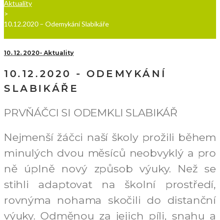
Aktuality
>
10.12.2020 – Odemykání Slabikáře
10. 12. 2020
Aktuality
10.12.2020 - ODEMYKÁNÍ
SLABIKÁŘE
PRVŇÁČCI SI ODEMKLI SLABIKÁŘ
Nejmenší žáčci naší školy prožili během
minulých dvou měsíců neobvyklý a pro
ně úplně nový způsob výuky. Ne
ž se
stihli adaptovat na školní prostředí,
rovnýma nohama skočili do distanční
výuky. Odměnou za jejich píli, snahu a