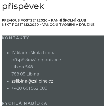
příspěvek
PREVIOUS POST
27.11.2020 – RANNÍ ŠKOLNÍ KLUB
NEXT POST
11.12.2020 – VÁNOČNÍ TVOŘENÍ V DRUŽINĚ
KONTAKTY
Základní škola Libina,
příspěvková organizace
Libina 548
788 05 Libina
zslibina@zslibina.cz
+420 601 562 383
RYCHLÁ NABÍDKA