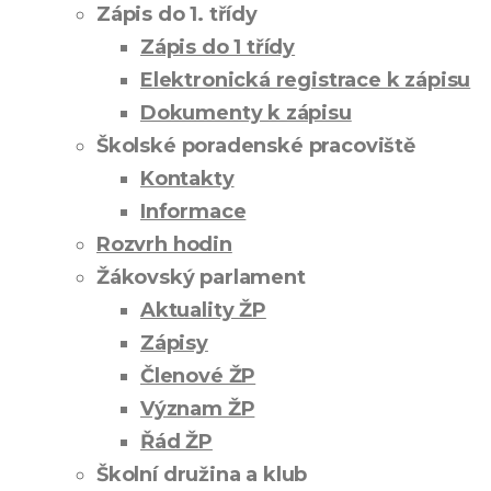
Zápis do 1. třídy
Zápis do 1 třídy
Elektronická registrace k zápisu
Dokumenty k zápisu
Školské poradenské pracoviště
Kontakty
Informace
Rozvrh hodin
Žákovský parlament
Aktuality ŽP
Zápisy
Členové ŽP
Význam ŽP
Řád ŽP
Školní družina a klub