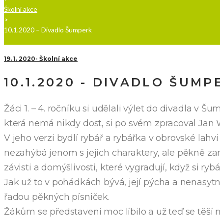
Školní akce
>
10.1.2020 – Divadlo Šumperk
19. 1. 2020
Školní akce
10.1.2020 - DIVADLO ŠUMP
Žáci 1. – 4. ročníku si udělali výlet do divadla v 
která nemá nikdy dost, si po svém zpracoval Ja
V jeho verzi bydlí rybář a rybářka v obrovské lah
nezahýbá jenom s jejich charaktery, ale pěkně za
závisti a domýšlivosti, které vygradují, když si ryb
Jak už to v pohádkách bývá, její pýcha a nenasytn
řadou pěkných písniček.
Žákům se představení moc líbilo a už teď se těší n