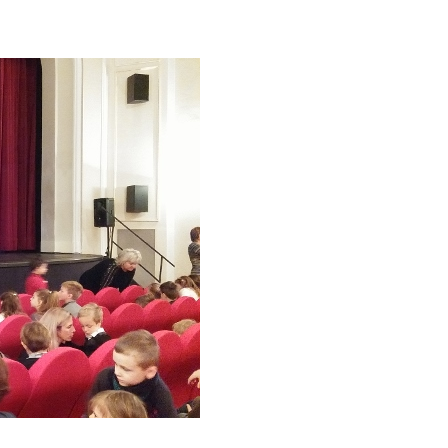
. Mazá