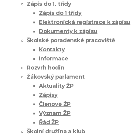
Zápis do 1. třídy
Zápis do 1 třídy
Elektronická registrace k zápisu
Dokumenty k zápisu
Školské poradenské pracoviště
Kontakty
Informace
Rozvrh hodin
Žákovský parlament
Aktuality ŽP
Zápisy
Členové ŽP
Význam ŽP
Řád ŽP
Školní družina a klub