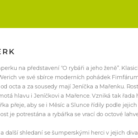
ERK
Šumperku na představení “O rybáři a jeho ženě”. Klas
n Werich ve své sbírce moderních pohádek Fimfáru
vi od octa a za sousedy mají Jeníčka a Mařenku. Ros
motá hlavu i Jeníčkovi a Mařence. Vzniká tak řada
ářka přeje, aby se i Měsíc a Slunce řídily podle jejic
ost je potrestána a rybářka se vrací do octové lah
a další shledaní se šumperskými herci v jejich diva