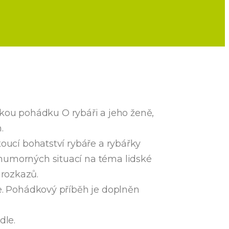
ickou pohádku O rybáři a jeho ženě,
m.
toucí bohatství rybáře a rybářky
 humorných situací na téma lidské
h rozkazů.
ve. Pohádkový příběh je doplněn
dle.