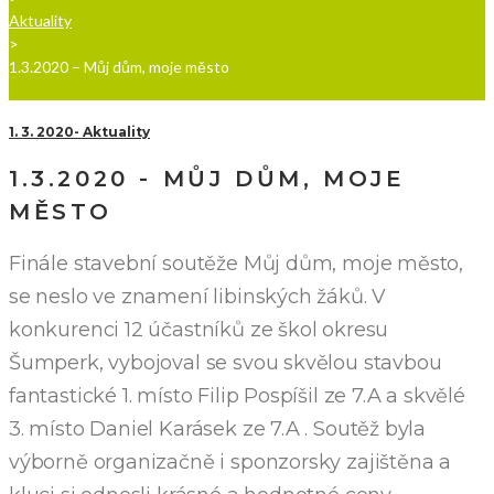
Aktuality
>
1.3.2020 – Můj dům, moje město
1. 3. 2020
Aktuality
1.3.2020 - MŮJ DŮM, MOJE
MĚSTO
Finále stavební soutěže Můj dům, moje město,
se neslo ve znamení libinských žáků. V
konkurenci 12 účastníků ze škol okresu
Šumperk, vybojoval se svou skvělou stavbou
fantastické 1. místo Filip Pospíšil ze 7.A a skvělé
3. místo Daniel Karásek ze 7.A . Soutěž byla
výborně organizačně i sponzorsky zajištěna a