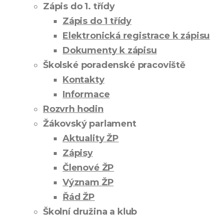
Zápis do 1. třídy
Zápis do 1 třídy
Elektronická registrace k zápisu
Dokumenty k zápisu
Školské poradenské pracoviště
Kontakty
Informace
Rozvrh hodin
Žákovský parlament
Aktuality ŽP
Zápisy
Členové ŽP
Význam ŽP
Řád ŽP
Školní družina a klub