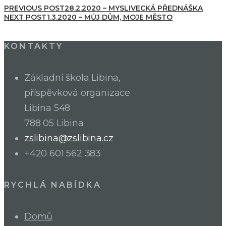
PREVIOUS POST
28.2.2020 – MYSLIVECKÁ PŘEDNÁŠKA
NEXT POST
1.3.2020 – MŮJ DŮM, MOJE MĚSTO
KONTAKTY
Základní škola Libina,
příspěvková organizace
Libina 548
788 05 Libina
zslibina@zslibina.cz
+420 601 562 383
RYCHLÁ NABÍDKA
Domů