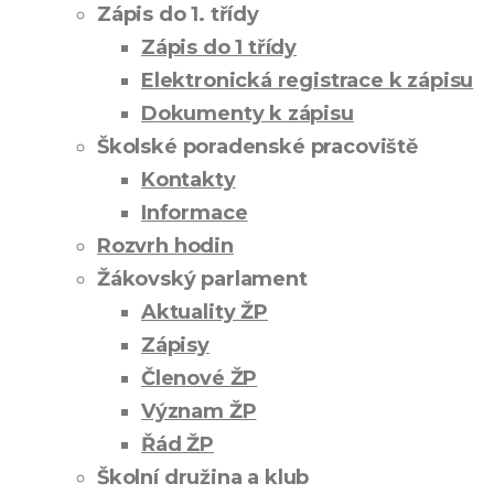
Zápis do 1. třídy
Zápis do 1 třídy
Elektronická registrace k zápisu
Dokumenty k zápisu
Školské poradenské pracoviště
Kontakty
Informace
Rozvrh hodin
Žákovský parlament
Aktuality ŽP
Zápisy
Členové ŽP
Význam ŽP
Řád ŽP
Školní družina a klub