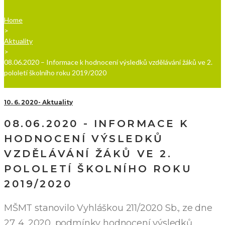
Home
>
Aktuality
>
08.06.2020 – Informace k hodnocení výsledků vzdělávání žáků ve 2.
pololetí školního roku 2019/2020
10. 6. 2020
Aktuality
08.06.2020 - INFORMACE K
HODNOCENÍ VÝSLEDKŮ
VZDĚLÁVÁNÍ ŽÁKŮ VE 2.
POLOLETÍ ŠKOLNÍHO ROKU
2019/2020
MŠMT stanovilo Vyhláškou 211/2020 Sb., ze dne
27. 4. 2020, podmínky hodnocení výsledků