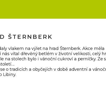
RAD ŠTERNBERK
ydaly vlakem na výlet na hrad Šternberk. Akce měl
í nás vítal dřevěný betlém v životní velikosti, cel
e na stolech bylo i vánoční cukroví a perníčky. Ze
oletí….
 se o tradicích a obyčejích v době adventní a vánoč
 Libiny.