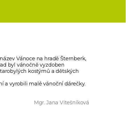
a název Vánoce na hradě Šternberk,
ý hrad byl vánočně vyzdoben
 starobylých kostýmů a dětských
ní a vyrobili malé vánoční dárečky.
Mgr. Jana Vitešníková