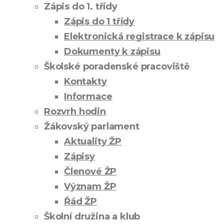
Zápis do 1. třídy
Zápis do 1 třídy
Elektronická registrace k zápisu
Dokumenty k zápisu
Školské poradenské pracoviště
Kontakty
Informace
Rozvrh hodin
Žákovský parlament
Aktuality ŽP
Zápisy
Členové ŽP
Význam ŽP
Řád ŽP
Školní družina a klub