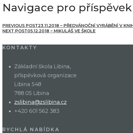
Navigace pro příspěvek
PREVIOUS POST
23.11.2018 – PŘEDVÁNOČNÍ VYRÁBĚNÍ V KN
NEXT POST
05.12.2018 – MIKULÁŠ VE ŠKOLE
KONTAKTY
Základní škola Libina,
příspěvková organizace
Libina 548
788 05 Libina
zslibina@zslibina.cz
+420 601 562 383
RYCHLÁ NABÍDKA