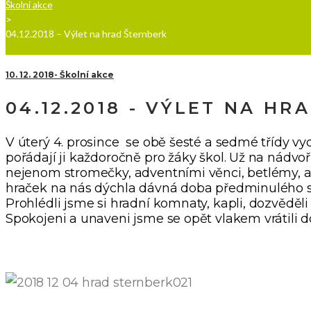
Školní akce
>
04.12.2018 – Výlet na hrad Šternberk
10. 12. 2018
Školní akce
04.12.2018 - VÝLET NA H
V úterý 4. prosince se obě šesté a sedmé třídy v
pořádají ji každoročně pro žáky škol. Už na nádvoř
nejenom stromečky, adventními věnci, betlémy, al
hraček na nás dýchla dávná doba předminulého st
Prohlédli jsme si hradní komnaty, kapli, dozvěděli
Spokojeni a unaveni jsme se opět vlakem vrátili do