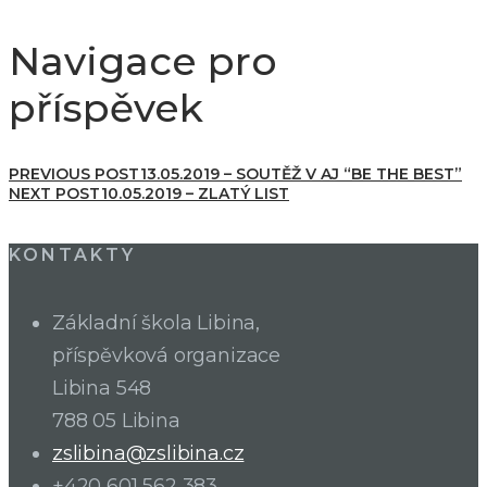
Navigace pro
příspěvek
PREVIOUS POST
13.05.2019 – SOUTĚŽ V AJ “BE THE BEST”
NEXT POST
10.05.2019 – ZLATÝ LIST
KONTAKTY
Základní škola Libina,
příspěvková organizace
Libina 548
788 05 Libina
zslibina@zslibina.cz
+420 601 562 383