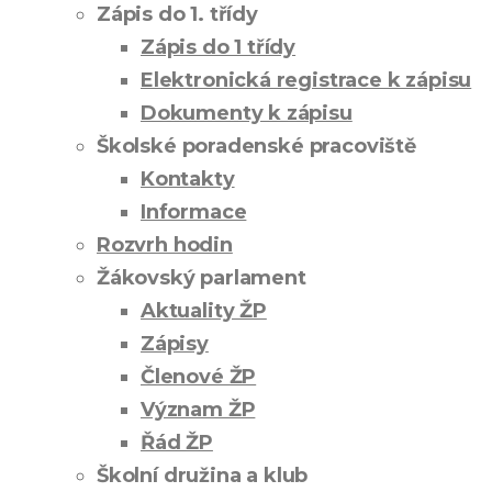
Zápis do 1. třídy
Zápis do 1 třídy
Elektronická registrace k zápisu
Dokumenty k zápisu
Školské poradenské pracoviště
Kontakty
Informace
Rozvrh hodin
Žákovský parlament
Aktuality ŽP
Zápisy
Členové ŽP
Význam ŽP
Řád ŽP
Školní družina a klub