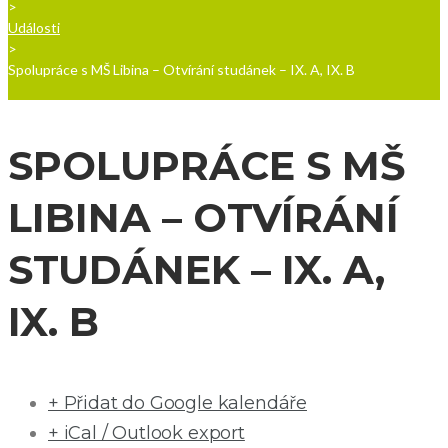
>
Události
>
Spolupráce s MŠ Libina – Otvírání studánek – IX. A, IX. B
SPOLUPRÁCE S MŠ
LIBINA – OTVÍRÁNÍ
STUDÁNEK – IX. A,
IX. B
+ Přidat do Google kalendáře
+ iCal / Outlook export