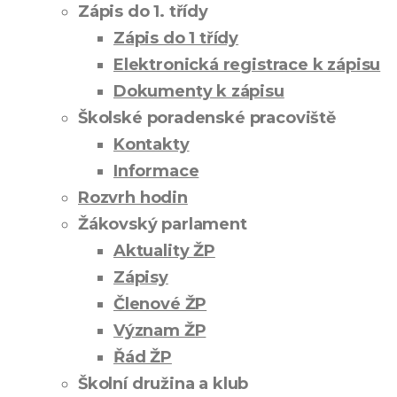
Zápis do 1. třídy
Zápis do 1 třídy
Elektronická registrace k zápisu
Dokumenty k zápisu
Školské poradenské pracoviště
Kontakty
Informace
Rozvrh hodin
Žákovský parlament
Aktuality ŽP
Zápisy
Členové ŽP
Význam ŽP
Řád ŽP
Školní družina a klub