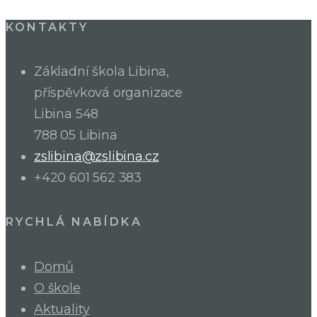
KONTAKTY
Základní škola Libina,
příspěvková organizace
Libina 548
788 05 Libina
zslibina@zslibina.cz
+420 601 562 383
RYCHLÁ NABÍDKA
Domů
O škole
Aktuality