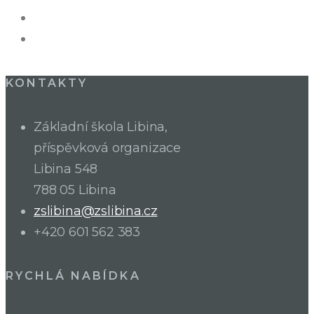
KONTAKTY
Základní škola Libina,
příspěvková organizace
Libina 548
788 05 Libina
zslibina@zslibina.cz
+420 601 562 383
RYCHLÁ NABÍDKA