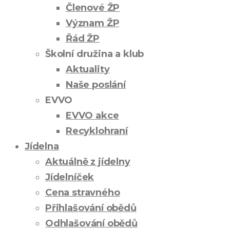
Členové ŽP
Význam ŽP
Řád ŽP
Školní družina a klub
Aktuality
Naše poslání
EVVO
EVVO akce
Recyklohraní
Jídelna
Aktuálně z jídelny
Jídelníček
Cena stravného
Přihlašování obědů
Odhlašování obědů