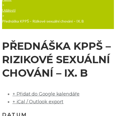
>
Události
>
Přednáška KPPŠ – Rizikové sexuální chování – IX. B
PŘEDNÁŠKA KPPŠ –
RIZIKOVÉ SEXUÁLNÍ
CHOVÁNÍ – IX. B
+ Přidat do Google kalendáře
+ iCal / Outlook export
DATUM