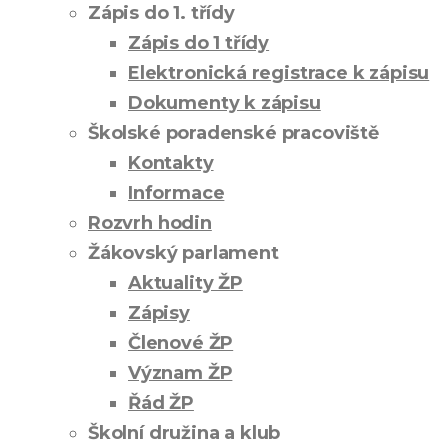
Zápis do 1. třídy
Zápis do 1 třídy
Elektronická registrace k zápisu
Dokumenty k zápisu
Školské poradenské pracoviště
Kontakty
Informace
Rozvrh hodin
Žákovský parlament
Aktuality ŽP
Zápisy
Členové ŽP
Význam ŽP
Řád ŽP
Školní družina a klub