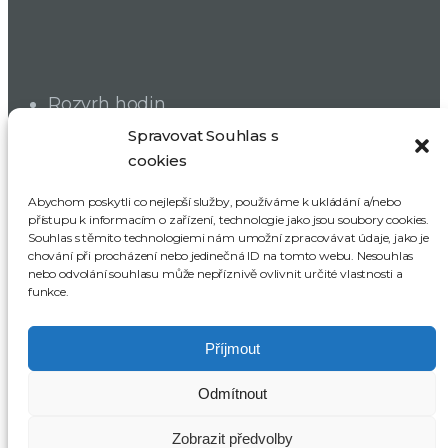
Rozvrh hodin
Dokumenty školy
Spravovat Souhlas s
cookies
Školská rada
SRPDŠ
Abychom poskytli co nejlepší služby, používáme k ukládání a/nebo
přístupu k informacím o zařízení, technologie jako jsou soubory cookies.
Souhlas s těmito technologiemi nám umožní zpracovávat údaje, jako je
ODBĚR NOVINEK
chování při procházení nebo jedinečná ID na tomto webu. Nesouhlas
nebo odvolání souhlasu může nepříznivě ovlivnit určité vlastnosti a
funkce.
Příjmout
Odmítnout
Celkem návštěv:
499 820
Zobrazit předvolby