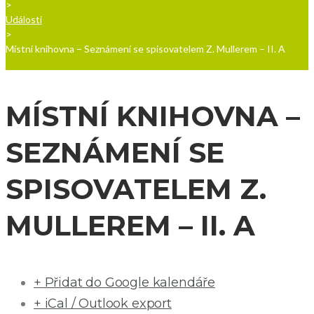
>
Události
>
Místní knihovna – Seznámení se spisovatelem Z. Mullerem – II. A
MÍSTNÍ KNIHOVNA –
SEZNÁMENÍ SE
SPISOVATELEM Z.
MULLEREM – II. A
+ Přidat do Google kalendáře
+ iCal / Outlook export