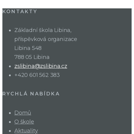
KONTAKTY
Základní škola Libina,
příspěvková organizace
Libina 548
788 05 Libina
zslibina@zslibina.cz
+420 601 562 383
RYCHLÁ NABÍDKA
Domů
O škole
Aktuality