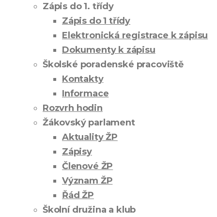
Zápis do 1. třídy
Zápis do 1 třídy
Elektronická registrace k zápisu
Dokumenty k zápisu
Školské poradenské pracoviště
Kontakty
Informace
Rozvrh hodin
Žákovský parlament
Aktuality ŽP
Zápisy
Členové ŽP
Význam ŽP
Řád ŽP
Školní družina a klub