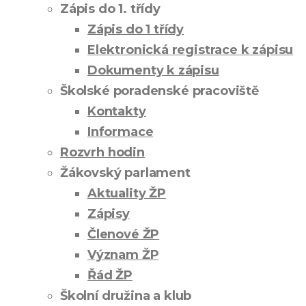
Zápis do 1. třídy
Zápis do 1 třídy
Elektronická registrace k zápisu
Dokumenty k zápisu
Školské poradenské pracoviště
Kontakty
Informace
Rozvrh hodin
Žákovský parlament
Aktuality ŽP
Zápisy
Členové ŽP
Význam ŽP
Řád ŽP
Školní družina a klub