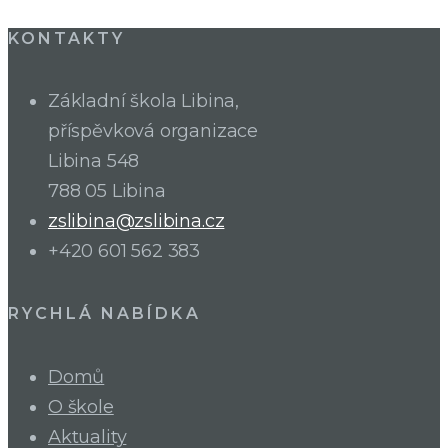
KONTAKTY
Základní škola Libina,
příspěvková organizace
Libina 548
788 05 Libina
zslibina@zslibina.cz
+420 601 562 383
RYCHLÁ NABÍDKA
Domů
O škole
Aktuality