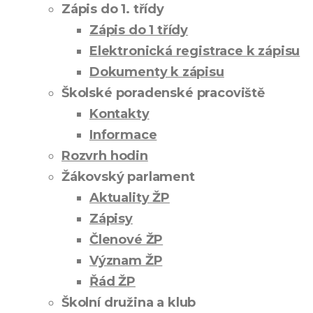
Zápis do 1. třídy
Zápis do 1 třídy
Elektronická registrace k zápisu
Dokumenty k zápisu
Školské poradenské pracoviště
Kontakty
Informace
Rozvrh hodin
Žákovský parlament
Aktuality ŽP
Zápisy
Členové ŽP
Význam ŽP
Řád ŽP
Školní družina a klub