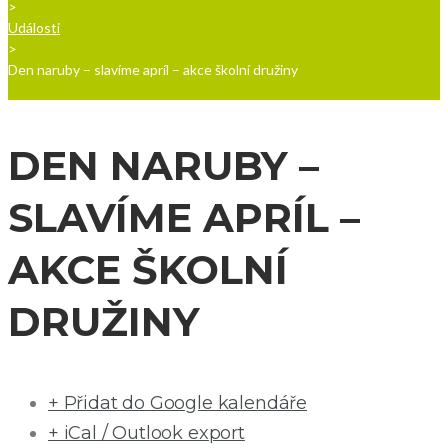
>
Události
>
Den naruby – slavíme apríl – akce školní družiny
DEN NARUBY –
SLAVÍME APRÍL –
AKCE ŠKOLNÍ
DRUŽINY
+ Přidat do Google kalendáře
+ iCal / Outlook export