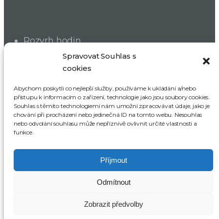
Rozvrh hodin
Dokumenty školy
Spravovat Souhlas s
cookies
Školská rada
SRPDŠ
Abychom poskytli co nejlepší služby, používáme k ukládání a/nebo
přístupu k informacím o zařízení, technologie jako jsou soubory cookies.
Souhlas s těmito technologiemi nám umožní zpracovávat údaje, jako je
ODBĚR NOVINEK
chování při procházení nebo jedinečná ID na tomto webu. Nesouhlas
nebo odvolání souhlasu může nepříznivě ovlivnit určité vlastnosti a
funkce.
Příjmout
Odmítnout
Celkem návštěv:
499 216
Zobrazit předvolby