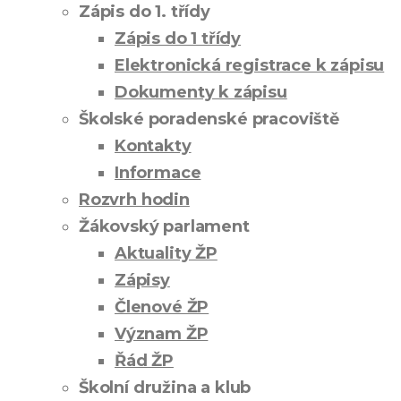
Zápis do 1. třídy
Zápis do 1 třídy
Elektronická registrace k zápisu
Dokumenty k zápisu
Školské poradenské pracoviště
Kontakty
Informace
Rozvrh hodin
Žákovský parlament
Aktuality ŽP
Zápisy
Členové ŽP
Význam ŽP
Řád ŽP
Školní družina a klub