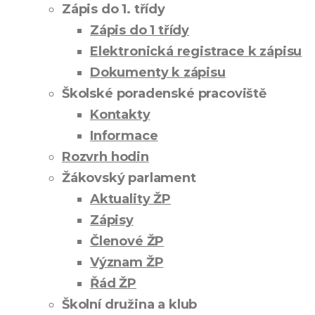
Zápis do 1. třídy
Zápis do 1 třídy
Elektronická registrace k zápisu
Dokumenty k zápisu
Školské poradenské pracoviště
Kontakty
Informace
Rozvrh hodin
Žákovský parlament
Aktuality ŽP
Zápisy
Členové ŽP
Význam ŽP
Řád ŽP
Školní družina a klub