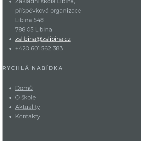
Základní škola Libina,
příspěvková organizace
Libina 548
788 05 Libina
zslibina@zslibina.cz
+420 601 562 383
RYCHLÁ NABÍDKA
Domů
O škole
Aktuality
Kontakty