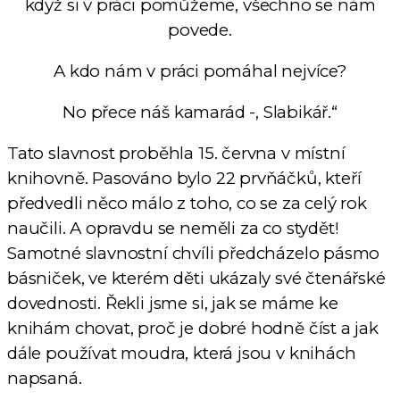
když si v práci pomůžeme, všechno se nám
povede.
A kdo nám v práci pomáhal nejvíce?
No přece náš kamarád -, Slabikář.“
Tato slavnost proběhla 15. června v místní
knihovně. Pasováno bylo 22 prvňáčků, kteří
předvedli něco málo z toho, co se za celý rok
naučili. A opravdu se neměli za co stydět!
Samotné slavnostní chvíli předcházelo pásmo
básniček, ve kterém děti ukázaly své čtenářské
dovednosti. Řekli jsme si, jak se máme ke
knihám chovat, proč je dobré hodně číst a jak
dále používat moudra, která jsou v knihách
napsaná.