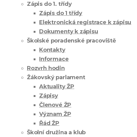
Zápis do 1. třídy
Zápis do 1 třídy
Elektronická registrace k zápisu
Dokumenty k zápisu
Školské poradenské pracoviště
Kontakty
Informace
Rozvrh hodin
Žákovský parlament
Aktuality ŽP
Zápisy
Členové ŽP
Význam ŽP
Řád ŽP
Školní družina a klub