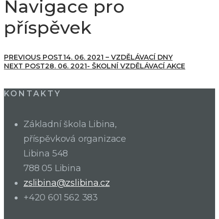
Navigace pro
příspěvek
PREVIOUS POST
14. 06. 2021 – VZDĚLÁVACÍ DNY
NEXT POST
28. 06. 2021- ŠKOLNÍ VZDĚLÁVACÍ AKCE
KONTAKTY
Základní škola Libina,
příspěvková organizace
Libina 548
788 05 Libina
zslibina@zslibina.cz
+420 601 562 383