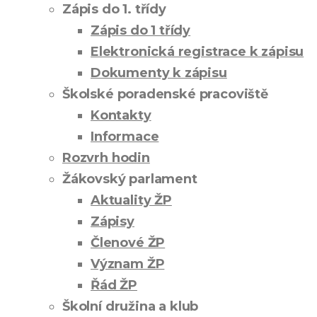
Zápis do 1. třídy
Zápis do 1 třídy
Elektronická registrace k zápisu
Dokumenty k zápisu
Školské poradenské pracoviště
Kontakty
Informace
Rozvrh hodin
Žákovský parlament
Aktuality ŽP
Zápisy
Členové ŽP
Význam ŽP
Řád ŽP
Školní družina a klub