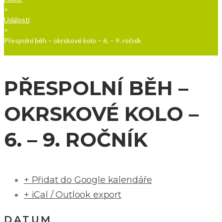
>
Události
>
Přespolní běh – okrskové kolo – 6. – 9. ročník
PŘESPOLNÍ BĚH –
OKRSKOVÉ KOLO –
6. – 9. ROČNÍK
+ Přidat do Google kalendáře
+ iCal / Outlook export
DATUM