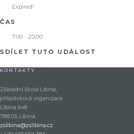
Expired!
ČAS
7:00 - 20:00
SDÍLET TUTO UDÁLOST
KONTAKTY
Základní škola Libina,
příspěvková organizace
Libina 548
788 05 Libina
zslibina@zslibina.cz