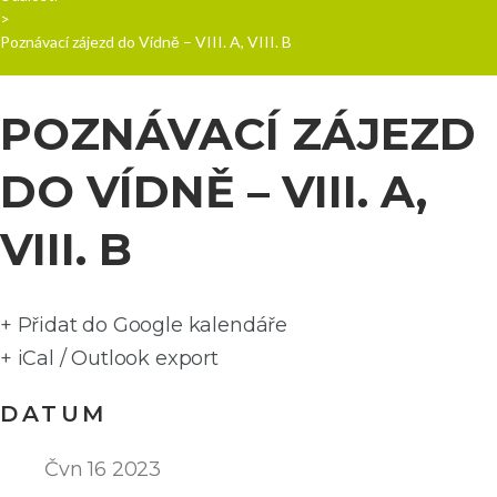
>
Poznávací zájezd do Vídně – VIII. A, VIII. B
POZNÁVACÍ ZÁJEZD
DO VÍDNĚ – VIII. A,
VIII. B
+ Přidat do Google kalendáře
+ iCal / Outlook export
DATUM
Čvn 16 2023