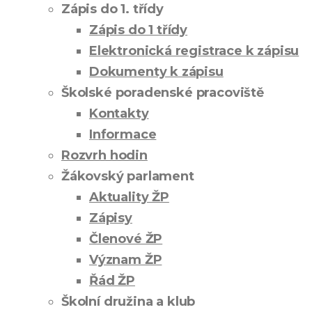
Zápis do 1. třídy
Zápis do 1 třídy
Elektronická registrace k zápisu
Dokumenty k zápisu
Školské poradenské pracoviště
Kontakty
Informace
Rozvrh hodin
Žákovský parlament
Aktuality ŽP
Zápisy
Členové ŽP
Význam ŽP
Řád ŽP
Školní družina a klub