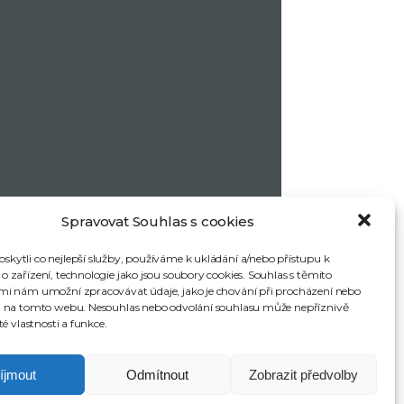
Spravovat Souhlas s cookies
kytli co nejlepší služby, používáme k ukládání a/nebo přístupu k
 zařízení, technologie jako jsou soubory cookies. Souhlas s těmito
mi nám umožní zpracovávat údaje, jako je chování při procházení nebo
D na tomto webu. Nesouhlas nebo odvolání souhlasu může nepříznivě
té vlastnosti a funkce.
íjmout
Odmítnout
Zobrazit předvolby