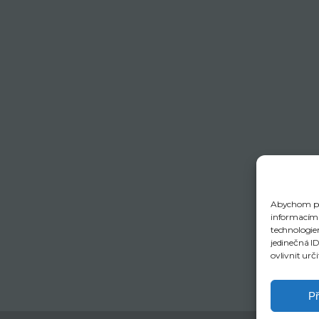
Abychom pos
informacím o
technologie
jedinečná I
ovlivnit urči
Př