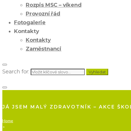
Rozpis MSC – víkend
Provozní řád
Fotogalerie
Kontakty
Kontakty
Zaměstnanci
Search for:
Vyhledat
JÁ JSEM MALÝ ZDRAVOTNÍK – AKCE ŠKO
Home
>