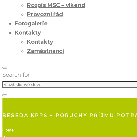
Rozpis MSC – víkend
Provozní řád
Fotogalerie
Kontakty
Kontakty
Zaměstnanci
Search for:
BESEDA KPPŠ – PORUCHY PŘÍJMU POTRAV
Home
>