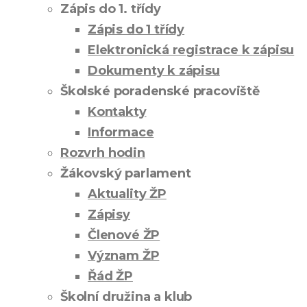
Zápis do 1. třídy
Zápis do 1 třídy
Elektronická registrace k zápisu
Dokumenty k zápisu
Školské poradenské pracoviště
Kontakty
Informace
Rozvrh hodin
Žákovský parlament
Aktuality ŽP
Zápisy
Členové ŽP
Význam ŽP
Řád ŽP
Školní družina a klub