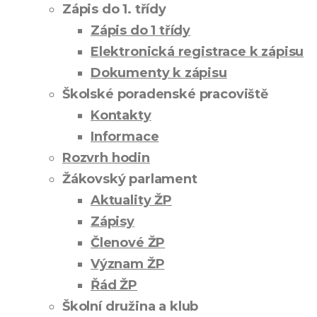
Zápis do 1. třídy
Zápis do 1 třídy
Elektronická registrace k zápisu
Dokumenty k zápisu
Školské poradenské pracoviště
Kontakty
Informace
Rozvrh hodin
Žákovský parlament
Aktuality ŽP
Zápisy
Členové ŽP
Význam ŽP
Řád ŽP
Školní družina a klub