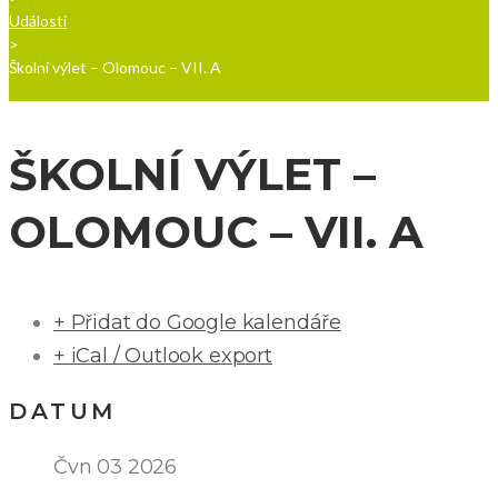
Události
>
Školní výlet – Olomouc – VII. A
ŠKOLNÍ VÝLET –
OLOMOUC – VII. A
+ Přidat do Google kalendáře
+ iCal / Outlook export
DATUM
Čvn 03 2026