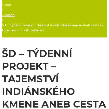
Home
>
Události
>
ŠD – Týdenní projekt – Tajemství indiánského kmene aneb cesta za
totemem – II. a III. oddělení
ŠD – TÝDENNÍ
PROJEKT –
TAJEMSTVÍ
INDIÁNSKÉHO
KMENE ANEB CESTA