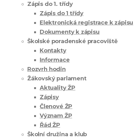
Zápis do 1. třídy
Zápis do 1 třídy
Elektronická registrace k zápisu
Dokumenty k zápisu
Školské poradenské pracoviště
Kontakty
Informace
Rozvrh hodin
Žákovský parlament
Aktuality ŽP
Zápisy
Členové ŽP
Význam ŽP
Řád ŽP
Školní družina a klub