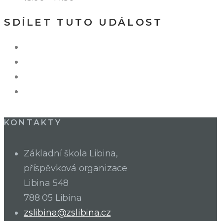
SDÍLET TUTO UDÁLOST
KONTAKTY
Základní škola Libina,
příspěvková organizace
Libina 548
788 05 Libina
zslibina@zslibina.cz