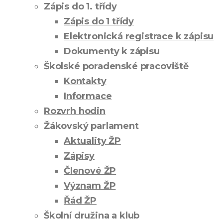
Zápis do 1. třídy
Zápis do 1 třídy
Elektronická registrace k zápisu
Dokumenty k zápisu
Školské poradenské pracoviště
Kontakty
Informace
Rozvrh hodin
Žákovský parlament
Aktuality ŽP
Zápisy
Členové ŽP
Význam ŽP
Řád ŽP
Školní družina a klub