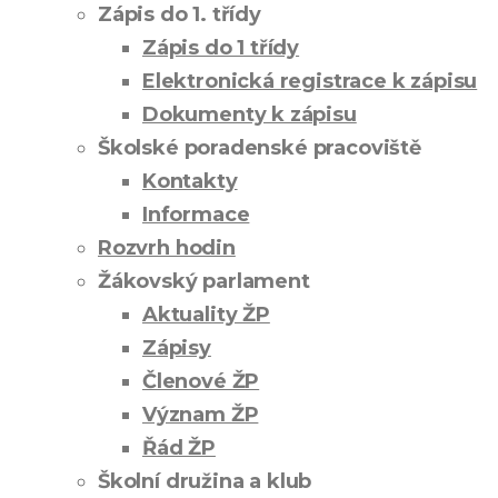
Zápis do 1. třídy
Zápis do 1 třídy
Elektronická registrace k zápisu
Dokumenty k zápisu
Školské poradenské pracoviště
Kontakty
Informace
Rozvrh hodin
Žákovský parlament
Aktuality ŽP
Zápisy
Členové ŽP
Význam ŽP
Řád ŽP
Školní družina a klub