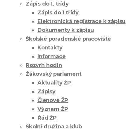
Zápis do 1. třídy
Zápis do 1 třídy
Elektronická registrace k zápisu
Dokumenty k zápisu
Školské poradenské pracoviště
Kontakty
Informace
Rozvrh hodin
Žákovský parlament
Aktuality ŽP
Zápisy
Členové ŽP
Význam ŽP
Řád ŽP
Školní družina a klub