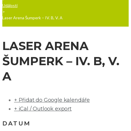
Události
>
Laser Arena Šumperk – IV. B, V. A
LASER ARENA
ŠUMPERK – IV. B, V.
A
+ Přidat do Google kalendáře
+ iCal / Outlook export
DATUM