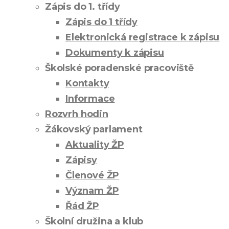
Zápis do 1. třídy
Zápis do 1 třídy
Elektronická registrace k zápisu
Dokumenty k zápisu
Školské poradenské pracoviště
Kontakty
Informace
Rozvrh hodin
Žákovský parlament
Aktuality ŽP
Zápisy
Členové ŽP
Význam ŽP
Řád ŽP
Školní družina a klub