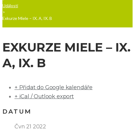
Události
>
Exkurze Miele – IX. A, IX. B
EXKURZE MIELE – IX.
A, IX. B
+ Přidat do Google kalendáře
+ iCal / Outlook export
DATUM
Čvn 21 2022