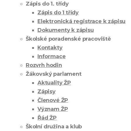
Zápis do 1. třídy
Zápis do 1 třídy
Elektronická registrace k zápisu
Dokumenty k zápisu
Školské poradenské pracoviště
Kontakty
Informace
Rozvrh hodin
Žákovský parlament
Aktuality ŽP
Zápisy
Členové ŽP
Význam ŽP
Řád ŽP
Školní družina a klub