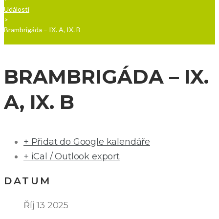
Události
>
Brambrigáda – IX. A, IX. B
BRAMBRIGÁDA – IX.
A, IX. B
+ Přidat do Google kalendáře
+ iCal / Outlook export
DATUM
Říj 13 2025