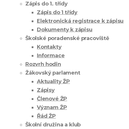
Zápis do 1. třídy
Zápis do 1 třídy
Elektronická registrace k zápisu
Dokumenty k zápisu
Školské poradenské pracoviště
Kontakty
Informace
Rozvrh hodin
Žákovský parlament
Aktuality ŽP
Zápisy
Členové ŽP
Význam ŽP
Řád ŽP
Školní družina a klub